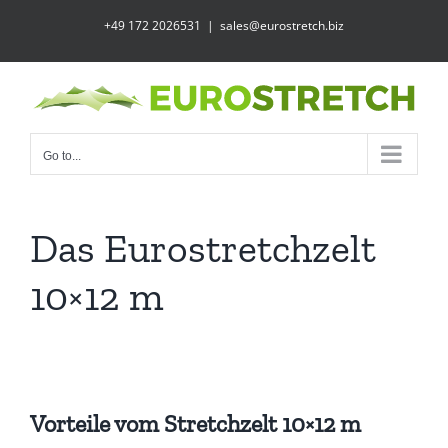
Skip
+49 172 2026531
|
sales@eurostretch.biz
to
content
Go to...
Das Eurostretchzelt
10×12 m
Vorteile vom Stretchzelt 10×12 m